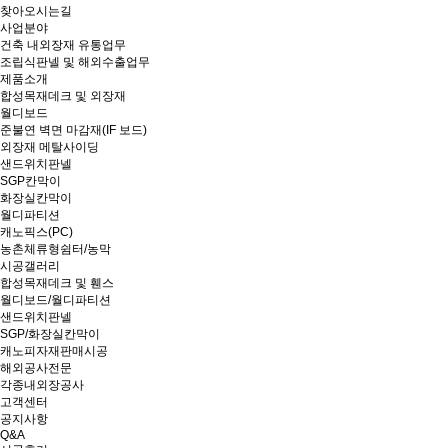
찾아오시는길
사업분야
건축 내외장재 유통업무
조립식판넬 및 해외수출업무
제품소개
합성목재데크 및 외장재
월디보드
준불연 벽면 마감재(IF 보드)
외장재 메탈사이딩
샌드위치판넬
SGP칸막이
화장실칸막이
월디파티션
캐노픽스(PC)
농촌체류형쉼터/농막
시공갤러리
합성목재데크 및 휀스
월디보드/월디파티션
샌드위치판넬
SGP/화장실칸막이
캐노피자재판매시공
해외공사전문
각종내외장공사
고객센터
공지사항
Q&A