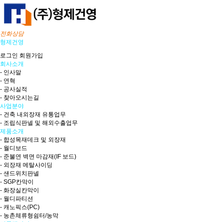
전화상담
형제건영
로그인
회원가입
회사소개
- 인사말
- 연혁
- 공사실적
- 찾아오시는길
사업분야
- 건축 내외장재 유통업무
- 조립식판넬 및 해외수출업무
제품소개
- 합성목재데크 및 외장재
- 월디보드
- 준불연 벽면 마감재(IF 보드)
- 외장재 메탈사이딩
- 샌드위치판넬
- SGP칸막이
- 화장실칸막이
- 월디파티션
- 캐노픽스(PC)
- 농촌체류형쉼터/농막