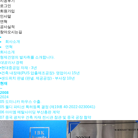
시공후기
로그인
회원가입
인사말
연혁
공사실적
찾아오시는길
회사소개
연혁
회사소개
형제건영의 발자취를 소개합니다.
대표이사
경력
•현대중공업 자재 - 3년
•건축 내장재(PUS 압출제조공장)- 영업이사 15년
•샌드위치 판넬 (판넬. 제공공장) - 부사장 10년
현재
~
2008
2024
05 도미니카 하우스 수출.
05 월디 파티션 특허등록 결정 (제19류 40-2022-0230041)
06 아이엠 메탈사이딩 부산총판 계약
07 중국 광저우 건축 자재 전시관 참관 및 중국 공장 협약