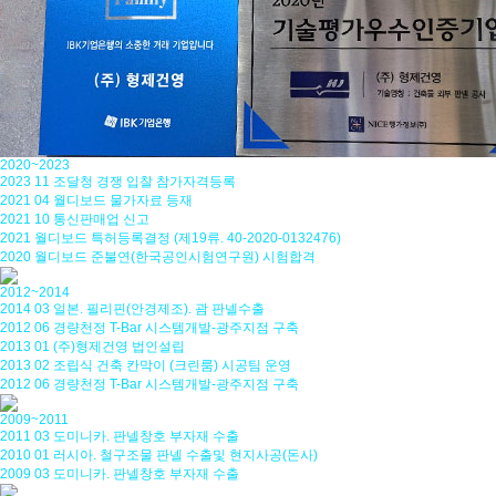
2020~2023
2023 11 조달청 경쟁 입찰 참가자격등록
2021 04 월디보드 물가자료 등재
2021 10 통신판매업 신고
2021 월디보드 특허등록결정 (제19류. 40-2020-0132476)
2020 월디보드 준불연(한국공인시험연구원) 시험합격
2012~2014
2014 03 일본. 필리핀(안경제조). 괌 판넬수출
2012 06 경량천정 T-Bar 시스템개발-광주지점 구축
2013 01 (주)형제건영 법인설립
2013 02 조립식 건축 칸막이 (크린룸) 시공팀 운영
2012 06 경량천정 T-Bar 시스템개발-광주지점 구축
2009~2011
2011 03 도미니카. 판넬창호 부자재 수출
2010 01 러시아. 철구조물 판넬 수출및 현지사공(돈사)
2009 03 도미니카. 판넬창호 부자재 수출