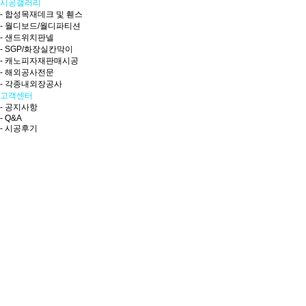
시공갤러리
- 합성목재데크 및 휀스
- 월디보드/월디파티션
- 샌드위치판넬
- SGP/화장실칸막이
- 캐노피자재판매시공
- 해외공사전문
- 각종내외장공사
고객센터
- 공지사항
- Q&A
- 시공후기