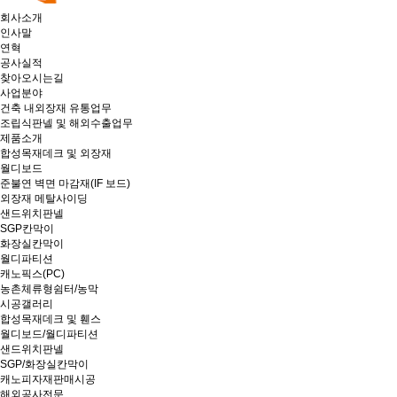
회사소개
인사말
연혁
공사실적
찾아오시는길
사업분야
건축 내외장재 유통업무
조립식판넬 및 해외수출업무
제품소개
합성목재데크 및 외장재
월디보드
준불연 벽면 마감재(IF 보드)
외장재 메탈사이딩
샌드위치판넬
SGP칸막이
화장실칸막이
월디파티션
캐노픽스(PC)
농촌체류형쉼터/농막
시공갤러리
합성목재데크 및 휀스
월디보드/월디파티션
샌드위치판넬
SGP/화장실칸막이
캐노피자재판매시공
해외공사전문