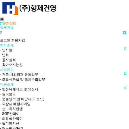
전화상담
형제건영
로그인
회원가입
회사소개
- 인사말
- 연혁
- 공사실적
- 찾아오시는길
사업분야
- 건축 내외장재 유통업무
- 조립식판넬 및 해외수출업무
제품소개
- 합성목재데크 및 외장재
- 월디보드
- 준불연 벽면 마감재(IF 보드)
- 외장재 메탈사이딩
- 샌드위치판넬
- SGP칸막이
- 화장실칸막이
- 월디파티션
- 캐노픽스(PC)