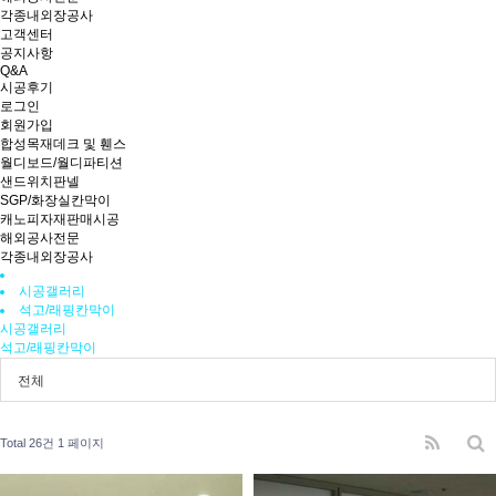
각종내외장공사
고객센터
공지사항
Q&A
시공후기
로그인
회원가입
합성목재데크 및 휀스
월디보드/월디파티션
샌드위치판넬
SGP/화장실칸막이
캐노피자재판매시공
해외공사전문
각종내외장공사
시공갤러리
석고/래핑칸막이
시공갤러리
석고/래핑칸막이
전체
Total 26건
1 페이지