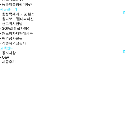
- 농촌체류형쉼터/농막
시공갤러리
- 합성목재데크 및 휀스
- 월디보드/월디파티션
- 샌드위치판넬
- SGP/화장실칸막이
- 캐노피자재판매시공
- 해외공사전문
- 각종내외장공사
고객센터
- 공지사항
- Q&A
- 시공후기