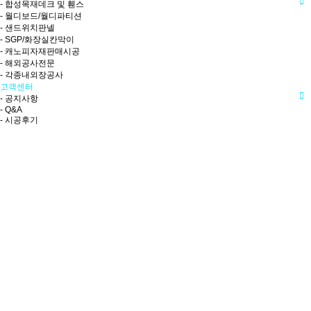
- 합성목재데크 및 휀스
- 월디보드/월디파티션
- 샌드위치판넬
- SGP/화장실칸막이
- 캐노피자재판매시공
- 해외공사전문
- 각종내외장공사
고객센터
- 공지사항
- Q&A
- 시공후기