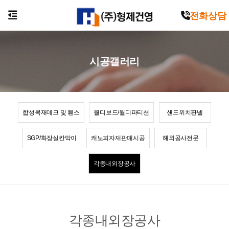
전화상담
시공갤러리
합성목재데크 및 휀스
월디보드/월디파티션
샌드위치판넬
SGP/화장실칸막이
캐노피자재판매시공
해외공사전문
각종내외장공사
각종내외장공사