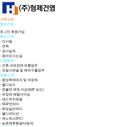
전화상담
형제건영
로그인
회원가입
회사소개
- 인사말
- 연혁
- 공사실적
- 찾아오시는길
사업분야
- 건축 내외장재 유통업무
- 조립식판넬 및 해외수출업무
제품소개
- 합성목재데크 및 외장재
- 월디보드
- 준불연 벽면 마감재(IF 보드)
- 외장재 메탈사이딩
- 샌드위치판넬
- SGP칸막이
- 화장실칸막이
- 월디파티션
- 캐노픽스(PC)
- 농촌체류형쉼터/농막