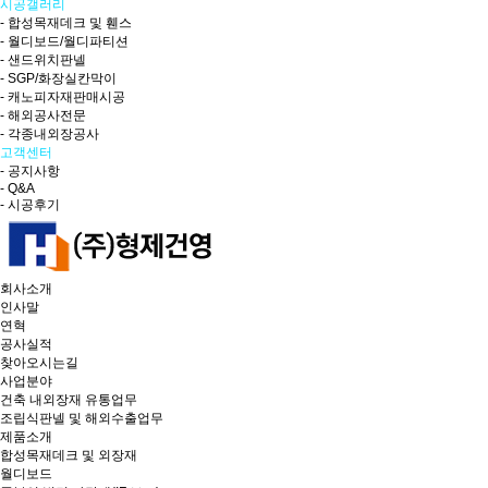
시공갤러리
- 합성목재데크 및 휀스
- 월디보드/월디파티션
- 샌드위치판넬
- SGP/화장실칸막이
- 캐노피자재판매시공
- 해외공사전문
- 각종내외장공사
고객센터
- 공지사항
- Q&A
- 시공후기
회사소개
인사말
연혁
공사실적
찾아오시는길
사업분야
건축 내외장재 유통업무
조립식판넬 및 해외수출업무
제품소개
합성목재데크 및 외장재
월디보드