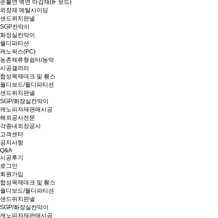
준불연 벽면 마감재(IF 보드)
외장재 메탈사이딩
샌드위치판넬
SGP칸막이
화장실칸막이
월디파티션
캐노픽스(PC)
농촌체류형쉼터/농막
시공갤러리
합성목재데크 및 휀스
월디보드/월디파티션
샌드위치판넬
SGP/화장실칸막이
캐노피자재판매시공
해외공사전문
각종내외장공사
고객센터
공지사항
Q&A
시공후기
로그인
회원가입
합성목재데크 및 휀스
월디보드/월디파티션
샌드위치판넬
SGP/화장실칸막이
캐노피자재판매시공