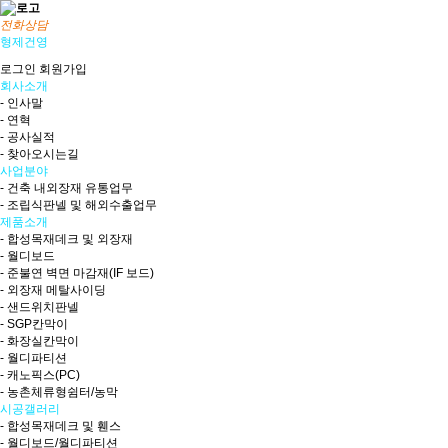
전화상담
형제건영
로그인
회원가입
회사소개
- 인사말
- 연혁
- 공사실적
- 찾아오시는길
사업분야
- 건축 내외장재 유통업무
- 조립식판넬 및 해외수출업무
제품소개
- 합성목재데크 및 외장재
- 월디보드
- 준불연 벽면 마감재(IF 보드)
- 외장재 메탈사이딩
- 샌드위치판넬
- SGP칸막이
- 화장실칸막이
- 월디파티션
- 캐노픽스(PC)
- 농촌체류형쉼터/농막
시공갤러리
- 합성목재데크 및 휀스
- 월디보드/월디파티션