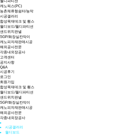
월디파티션
캐노픽스(PC)
농촌체류형쉼터/농막
시공갤러리
합성목재데크 및 휀스
월디보드/월디파티션
샌드위치판넬
SGP/화장실칸막이
캐노피자재판매시공
해외공사전문
각종내외장공사
고객센터
공지사항
Q&A
시공후기
로그인
회원가입
합성목재데크 및 휀스
월디보드/월디파티션
샌드위치판넬
SGP/화장실칸막이
캐노피자재판매시공
해외공사전문
각종내외장공사
시공갤러리
월디보드