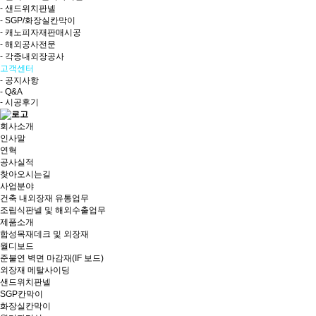
- 샌드위치판넬
- SGP/화장실칸막이
- 캐노피자재판매시공
- 해외공사전문
- 각종내외장공사
고객센터
- 공지사항
- Q&A
- 시공후기
회사소개
인사말
연혁
공사실적
찾아오시는길
사업분야
건축 내외장재 유통업무
조립식판넬 및 해외수출업무
제품소개
합성목재데크 및 외장재
월디보드
준불연 벽면 마감재(IF 보드)
외장재 메탈사이딩
샌드위치판넬
SGP칸막이
화장실칸막이