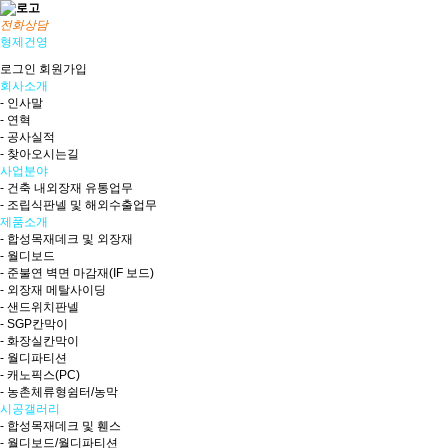
전화상담
형제건영
로그인
회원가입
회사소개
- 인사말
- 연혁
- 공사실적
- 찾아오시는길
사업분야
- 건축 내외장재 유통업무
- 조립식판넬 및 해외수출업무
제품소개
- 합성목재데크 및 외장재
- 월디보드
- 준불연 벽면 마감재(IF 보드)
- 외장재 메탈사이딩
- 샌드위치판넬
- SGP칸막이
- 화장실칸막이
- 월디파티션
- 캐노픽스(PC)
- 농촌체류형쉼터/농막
시공갤러리
- 합성목재데크 및 휀스
- 월디보드/월디파티션