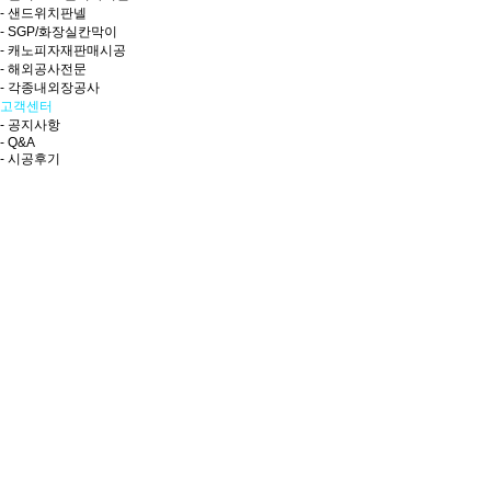
- 샌드위치판넬
- SGP/화장실칸막이
- 캐노피자재판매시공
- 해외공사전문
- 각종내외장공사
고객센터
- 공지사항
- Q&A
- 시공후기