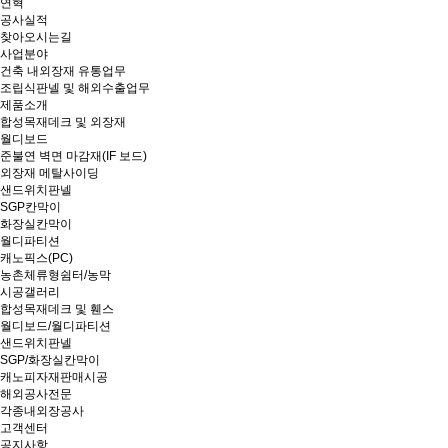
연혁
공사실적
찾아오시는길
사업분야
건축 내외장재 유통업무
조립식판넬 및 해외수출업무
제품소개
합성목재데크 및 외장재
월디보드
준불연 벽면 마감재(IF 보드)
외장재 메탈사이딩
샌드위치판넬
SGP칸막이
화장실칸막이
월디파티션
캐노픽스(PC)
농촌체류형쉼터/농막
시공갤러리
합성목재데크 및 휀스
월디보드/월디파티션
샌드위치판넬
SGP/화장실칸막이
캐노피자재판매시공
해외공사전문
각종내외장공사
고객센터
공지사항