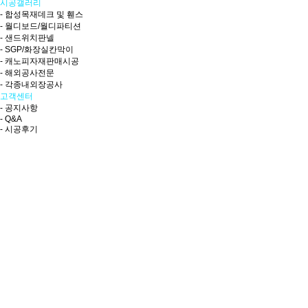
시공갤러리
- 합성목재데크 및 휀스
- 월디보드/월디파티션
- 샌드위치판넬
- SGP/화장실칸막이
- 캐노피자재판매시공
- 해외공사전문
- 각종내외장공사
고객센터
- 공지사항
- Q&A
- 시공후기