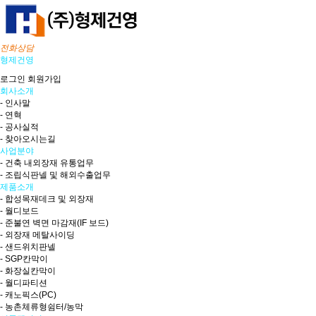
전화상담
형제건영
로그인
회원가입
회사소개
- 인사말
- 연혁
- 공사실적
- 찾아오시는길
사업분야
- 건축 내외장재 유통업무
- 조립식판넬 및 해외수출업무
제품소개
- 합성목재데크 및 외장재
- 월디보드
- 준불연 벽면 마감재(IF 보드)
- 외장재 메탈사이딩
- 샌드위치판넬
- SGP칸막이
- 화장실칸막이
- 월디파티션
- 캐노픽스(PC)
- 농촌체류형쉼터/농막