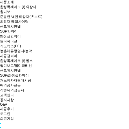
제품소개
합성목재데크 및 외장재
월디보드
준불연 벽면 마감재(IF 보드)
외장재 메탈사이딩
샌드위치판넬
SGP칸막이
화장실칸막이
월디파티션
캐노픽스(PC)
농촌체류형쉼터/농막
시공갤러리
합성목재데크 및 휀스
월디보드/월디파티션
샌드위치판넬
SGP/화장실칸막이
캐노피자재판매시공
해외공사전문
각종내외장공사
고객센터
공지사항
Q&A
시공후기
로그인
회원가입