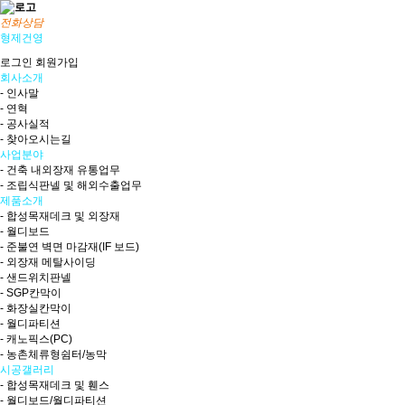
전화상담
형제건영
로그인
회원가입
회사소개
- 인사말
- 연혁
- 공사실적
- 찾아오시는길
사업분야
- 건축 내외장재 유통업무
- 조립식판넬 및 해외수출업무
제품소개
- 합성목재데크 및 외장재
- 월디보드
- 준불연 벽면 마감재(IF 보드)
- 외장재 메탈사이딩
- 샌드위치판넬
- SGP칸막이
- 화장실칸막이
- 월디파티션
- 캐노픽스(PC)
- 농촌체류형쉼터/농막
시공갤러리
- 합성목재데크 및 휀스
- 월디보드/월디파티션