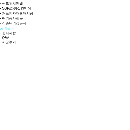
- 샌드위치판넬
- SGP/화장실칸막이
- 캐노피자재판매시공
- 해외공사전문
- 각종내외장공사
고객센터
- 공지사항
- Q&A
- 시공후기