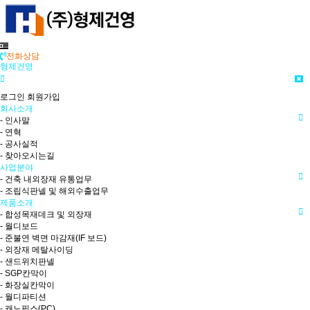
전화상담
형제건영
로그인
회원가입
회사소개
- 인사말
- 연혁
- 공사실적
- 찾아오시는길
사업분야
- 건축 내외장재 유통업무
- 조립식판넬 및 해외수출업무
제품소개
- 합성목재데크 및 외장재
- 월디보드
- 준불연 벽면 마감재(IF 보드)
- 외장재 메탈사이딩
- 샌드위치판넬
- SGP칸막이
- 화장실칸막이
- 월디파티션
- 캐노픽스(PC)