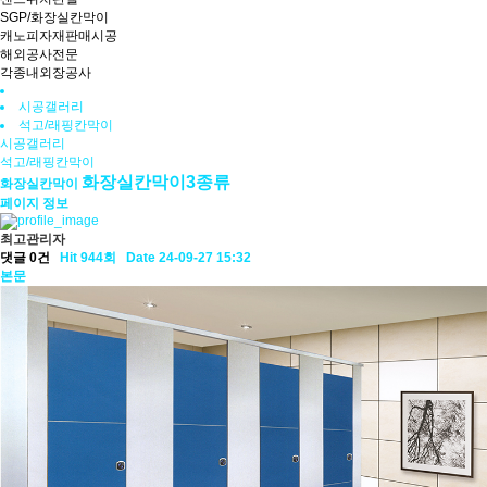
SGP/화장실칸막이
캐노피자재판매시공
해외공사전문
각종내외장공사
시공갤러리
석고/래핑칸막이
시공갤러리
석고/래핑칸막이
화장실칸막이3종류
화장실칸막이
페이지 정보
최고관리자
댓글 0건
Hit 944회
Date 24-09-27 15:32
본문