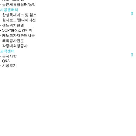
- 농촌체류형쉼터/농막
시공갤러리
- 합성목재데크 및 휀스
- 월디보드/월디파티션
- 샌드위치판넬
- SGP/화장실칸막이
- 캐노피자재판매시공
- 해외공사전문
- 각종내외장공사
고객센터
- 공지사항
- Q&A
- 시공후기