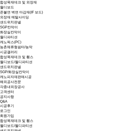
합성목재데크 및 외장재
월디보드
준불연 벽면 마감재(IF 보드)
외장재 메탈사이딩
샌드위치판넬
SGP칸막이
화장실칸막이
월디파티션
캐노픽스(PC)
농촌체류형쉼터/농막
시공갤러리
합성목재데크 및 휀스
월디보드/월디파티션
샌드위치판넬
SGP/화장실칸막이
캐노피자재판매시공
해외공사전문
각종내외장공사
고객센터
공지사항
Q&A
시공후기
로그인
회원가입
합성목재데크 및 휀스
월디보드/월디파티션
샌드위치판넬