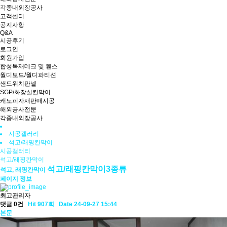
각종내외장공사
고객센터
공지사항
Q&A
시공후기
로그인
회원가입
합성목재데크 및 휀스
월디보드/월디파티션
샌드위치판넬
SGP/화장실칸막이
캐노피자재판매시공
해외공사전문
각종내외장공사
시공갤러리
석고/래핑칸막이
시공갤러리
석고/래핑칸막이
석고/래핑칸막이3종류
석고, 래핑칸막이
페이지 정보
최고관리자
댓글 0건
Hit 907회
Date 24-09-27 15:44
본문