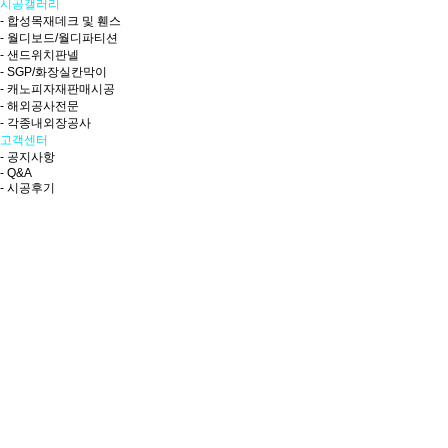
시공갤러리
- 합성목재데크 및 휀스
- 월디보드/월디파티션
- 샌드위치판넬
- SGP/화장실칸막이
- 캐노피자재판매시공
- 해외공사전문
- 각종내외장공사
고객센터
- 공지사항
- Q&A
- 시공후기