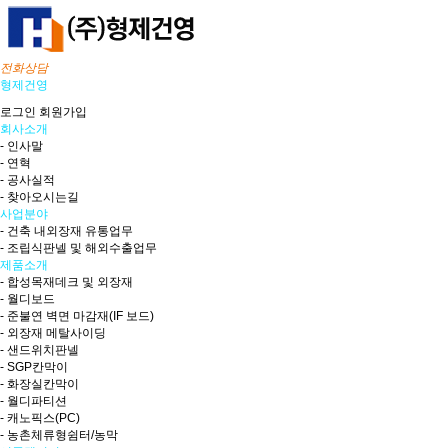
전화상담
형제건영
로그인
회원가입
회사소개
- 인사말
- 연혁
- 공사실적
- 찾아오시는길
사업분야
- 건축 내외장재 유통업무
- 조립식판넬 및 해외수출업무
제품소개
- 합성목재데크 및 외장재
- 월디보드
- 준불연 벽면 마감재(IF 보드)
- 외장재 메탈사이딩
- 샌드위치판넬
- SGP칸막이
- 화장실칸막이
- 월디파티션
- 캐노픽스(PC)
- 농촌체류형쉼터/농막