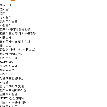
회사소개
인사말
연혁
공사실적
찾아오시는길
사업분야
건축 내외장재 유통업무
조립식판넬 및 해외수출업무
제품소개
합성목재데크 및 외장재
월디보드
준불연 벽면 마감재(IF 보드)
외장재 메탈사이딩
샌드위치판넬
SGP칸막이
화장실칸막이
월디파티션
캐노픽스(PC)
농촌체류형쉼터/농막
시공갤러리
합성목재데크 및 휀스
월디보드/월디파티션
샌드위치판넬
SGP/화장실칸막이
캐노피자재판매시공
해외공사전문