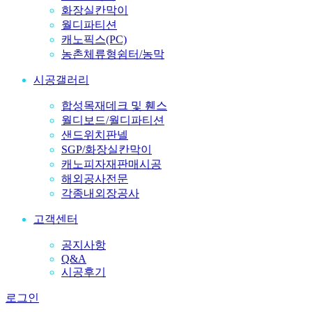
화장실칸막이
월디파티션
캐노픽스(PC)
농촌체류형쉼터/농막
시공갤러리
합성목재데크 및 휀스
월디보드/월디파티션
샌드위치판넬
SGP/화장실칸막이
캐노피자재판매시공
해외공사전문
각종내외장공사
고객센터
공지사항
Q&A
시공후기
로그인