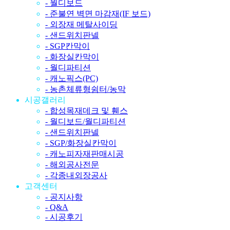
- 월디보드
- 준불연 벽면 마감재(IF 보드)
- 외장재 메탈사이딩
- 샌드위치판넬
- SGP칸막이
- 화장실칸막이
- 월디파티션
- 캐노픽스(PC)
- 농촌체류형쉼터/농막
시공갤러리
- 합성목재데크 및 휀스
- 월디보드/월디파티션
- 샌드위치판넬
- SGP/화장실칸막이
- 캐노피자재판매시공
- 해외공사전문
- 각종내외장공사
고객센터
- 공지사항
- Q&A
- 시공후기