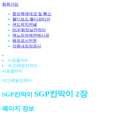
회원가입
합성목재데크 및 휀스
월디보드/월디파티션
샌드위치판넬
SGP/화장실칸막이
캐노피자재판매시공
해외공사전문
각종내외장공사
시공갤러리
석고/래핑칸막이
시공갤러리
석고/래핑칸막이
SGP칸막이 2장
SGP칸막이
페이지 정보