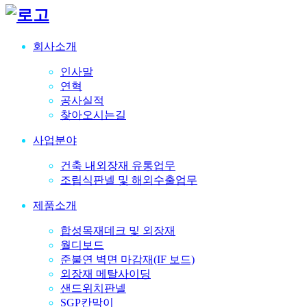
회사소개
인사말
연혁
공사실적
찾아오시는길
사업분야
건축 내외장재 유통업무
조립식판넬 및 해외수출업무
제품소개
합성목재데크 및 외장재
월디보드
준불연 벽면 마감재(IF 보드)
외장재 메탈사이딩
샌드위치판넬
SGP칸막이