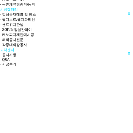
- 농촌체류형쉼터/농막
시공갤러리
- 합성목재데크 및 휀스
- 월디보드/월디파티션
- 샌드위치판넬
- SGP/화장실칸막이
- 캐노피자재판매시공
- 해외공사전문
- 각종내외장공사
고객센터
- 공지사항
- Q&A
- 시공후기