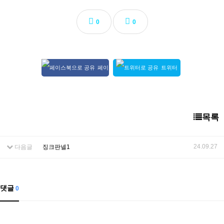
0
0
페이
트위터
스북 공유
공유
목록
24.09.27
다음글
징크판넬1
댓글
0