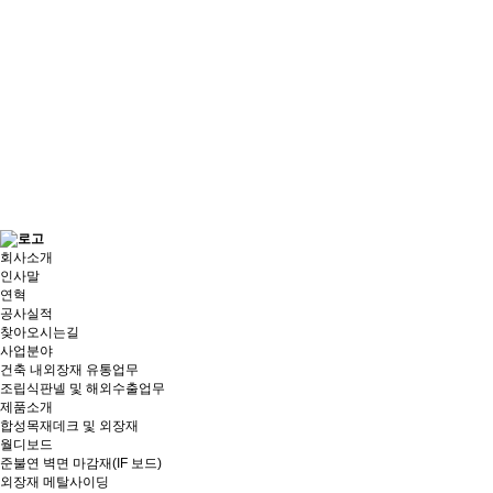
회사소개
인사말
연혁
공사실적
찾아오시는길
사업분야
건축 내외장재 유통업무
조립식판넬 및 해외수출업무
제품소개
합성목재데크 및 외장재
월디보드
준불연 벽면 마감재(IF 보드)
외장재 메탈사이딩