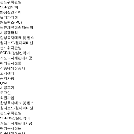
샌드위치판넬
SGP칸막이
화장실칸막이
월디파티션
캐노픽스(PC)
농촌체류형쉼터/농막
시공갤러리
합성목재데크 및 휀스
월디보드/월디파티션
샌드위치판넬
SGP/화장실칸막이
캐노피자재판매시공
해외공사전문
각종내외장공사
고객센터
공지사항
Q&A
시공후기
로그인
회원가입
합성목재데크 및 휀스
월디보드/월디파티션
샌드위치판넬
SGP/화장실칸막이
캐노피자재판매시공
해외공사전문
각종내외장공사