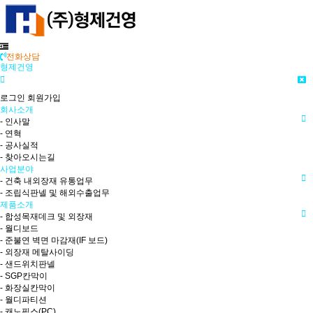
전화상담
형제건영
로그인
회원가입
회사소개
- 인사말
- 연혁
- 공사실적
- 찾아오시는길
사업분야
- 건축 내외장재 유통업무
- 조립식판넬 및 해외수출업무
제품소개
- 합성목재데크 및 외장재
- 월디보드
- 준불연 벽면 마감재(IF 보드)
- 외장재 메탈사이딩
- 샌드위치판넬
- SGP칸막이
- 화장실칸막이
- 월디파티션
- 캐노픽스(PC)