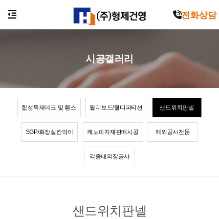
전화상담
시공갤러리
합성목재데크 및 휀스
월디보드/월디파티션
샌드위치판넬
SGP/화장실칸막이
캐노피자재판매시공
해외공사전문
각종내외장공사
샌드위치판넬