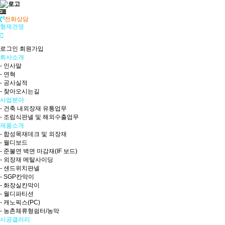
전화상담
형제건영
로그인
회원가입
회사소개
- 인사말
- 연혁
- 공사실적
- 찾아오시는길
사업분야
- 건축 내외장재 유통업무
- 조립식판넬 및 해외수출업무
제품소개
- 합성목재데크 및 외장재
- 월디보드
- 준불연 벽면 마감재(IF 보드)
- 외장재 메탈사이딩
- 샌드위치판넬
- SGP칸막이
- 화장실칸막이
- 월디파티션
- 캐노픽스(PC)
- 농촌체류형쉼터/농막
시공갤러리