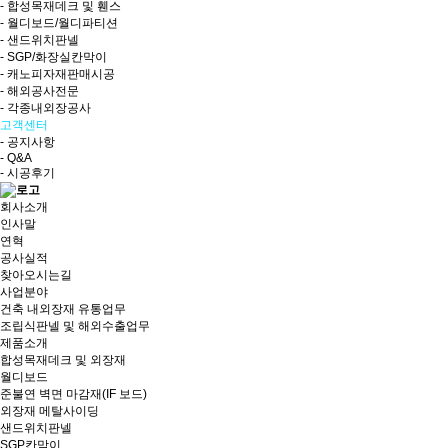
- 합성목재데크 및 휀스
- 월디보드/월디파티션
- 샌드위치판넬
- SGP/화장실칸막이
- 캐노피자재판매시공
- 해외공사전문
- 각종내외장공사
고객센터
- 공지사항
- Q&A
- 시공후기
회사소개
인사말
연혁
공사실적
찾아오시는길
사업분야
건축 내외장재 유통업무
조립식판넬 및 해외수출업무
제품소개
합성목재데크 및 외장재
월디보드
준불연 벽면 마감재(IF 보드)
외장재 메탈사이딩
샌드위치판넬
SGP칸막이