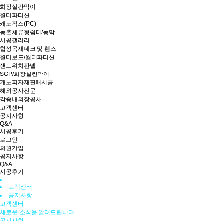
화장실칸막이
월디파티션
캐노픽스(PC)
농촌체류형쉼터/농막
시공갤러리
합성목재데크 및 휀스
월디보드/월디파티션
샌드위치판넬
SGP/화장실칸막이
캐노피자재판매시공
해외공사전문
각종내외장공사
고객센터
공지사항
Q&A
시공후기
로그인
회원가입
공지사항
Q&A
시공후기
고객센터
공지사항
고객센터
새로운 소식을 알려드립니다.
공지사항