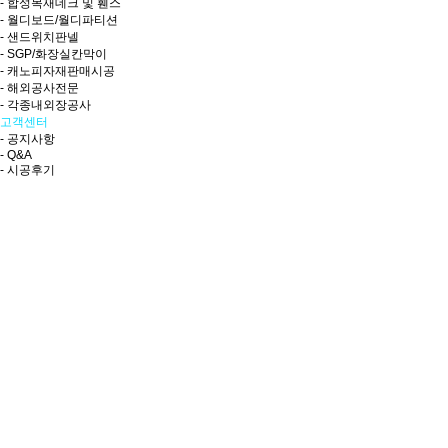
- 합성목재데크 및 휀스
- 월디보드/월디파티션
- 샌드위치판넬
- SGP/화장실칸막이
- 캐노피자재판매시공
- 해외공사전문
- 각종내외장공사
고객센터
- 공지사항
- Q&A
- 시공후기