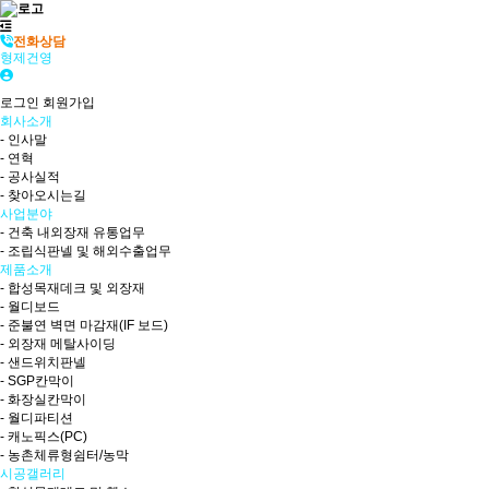
전화상담
형제건영
로그인
회원가입
회사소개
- 인사말
- 연혁
- 공사실적
- 찾아오시는길
사업분야
- 건축 내외장재 유통업무
- 조립식판넬 및 해외수출업무
제품소개
- 합성목재데크 및 외장재
- 월디보드
- 준불연 벽면 마감재(IF 보드)
- 외장재 메탈사이딩
- 샌드위치판넬
- SGP칸막이
- 화장실칸막이
- 월디파티션
- 캐노픽스(PC)
- 농촌체류형쉼터/농막
시공갤러리