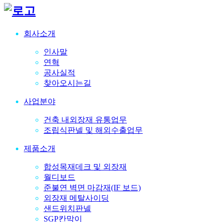
회사소개
인사말
연혁
공사실적
찾아오시는길
사업분야
건축 내외장재 유통업무
조립식판넬 및 해외수출업무
제품소개
합성목재데크 및 외장재
월디보드
준불연 벽면 마감재(IF 보드)
외장재 메탈사이딩
샌드위치판넬
SGP칸막이