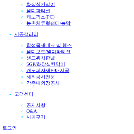
화장실칸막이
월디파티션
캐노픽스(PC)
농촌체류형쉼터/농막
시공갤러리
합성목재데크 및 휀스
월디보드/월디파티션
샌드위치판넬
SGP/화장실칸막이
캐노피자재판매시공
해외공사전문
각종내외장공사
고객센터
공지사항
Q&A
시공후기
로그인