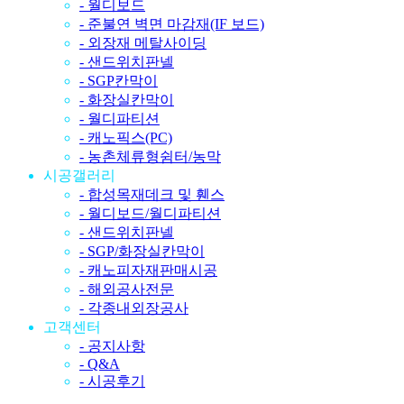
- 월디보드
- 준불연 벽면 마감재(IF 보드)
- 외장재 메탈사이딩
- 샌드위치판넬
- SGP칸막이
- 화장실칸막이
- 월디파티션
- 캐노픽스(PC)
- 농촌체류형쉼터/농막
시공갤러리
- 합성목재데크 및 휀스
- 월디보드/월디파티션
- 샌드위치판넬
- SGP/화장실칸막이
- 캐노피자재판매시공
- 해외공사전문
- 각종내외장공사
고객센터
- 공지사항
- Q&A
- 시공후기