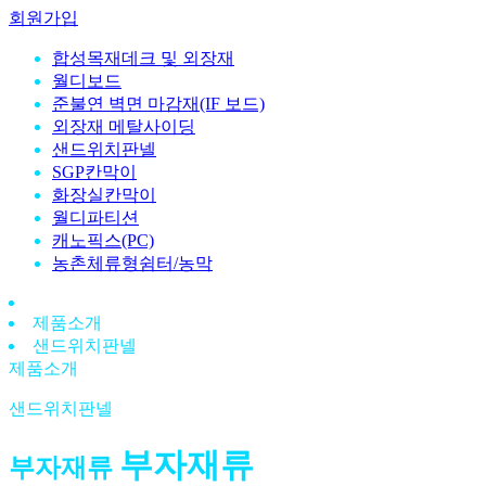
회원가입
합성목재데크 및 외장재
월디보드
준불연 벽면 마감재(IF 보드)
외장재 메탈사이딩
샌드위치판넬
SGP칸막이
화장실칸막이
월디파티션
캐노픽스(PC)
농촌체류형쉼터/농막
제품소개
샌드위치판넬
제품소개
샌드위치판넬
부자재류
부자재류