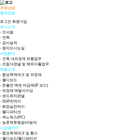
전화상담
형제건영
로그인
회원가입
회사소개
- 인사말
- 연혁
- 공사실적
- 찾아오시는길
사업분야
- 건축 내외장재 유통업무
- 조립식판넬 및 해외수출업무
제품소개
- 합성목재데크 및 외장재
- 월디보드
- 준불연 벽면 마감재(IF 보드)
- 외장재 메탈사이딩
- 샌드위치판넬
- SGP칸막이
- 화장실칸막이
- 월디파티션
- 캐노픽스(PC)
- 농촌체류형쉼터/농막
시공갤러리
- 합성목재데크 및 휀스
- 월디보드/월디파티션