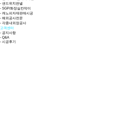
- 샌드위치판넬
- SGP/화장실칸막이
- 캐노피자재판매시공
- 해외공사전문
- 각종내외장공사
고객센터
- 공지사항
- Q&A
- 시공후기