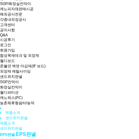
SGP/화장실칸막이
캐노피자재판매시공
해외공사전문
각종내외장공사
고객센터
공지사항
Q&A
시공후기
로그인
회원가입
합성목재데크 및 외장재
월디보드
준불연 벽면 마감재(IF 보드)
외장재 메탈사이딩
샌드위치판넬
SGP칸막이
화장실칸막이
월디파티션
캐노픽스(PC)
농촌체류형쉼터/농막
제품소개
샌드위치판넬
제품소개
샌드위치판넬
EPS판넬
EPS판넬