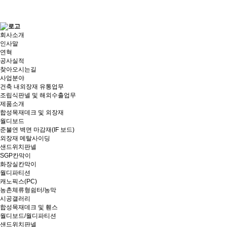
회사소개
인사말
연혁
공사실적
찾아오시는길
사업분야
건축 내외장재 유통업무
조립식판넬 및 해외수출업무
제품소개
합성목재데크 및 외장재
월디보드
준불연 벽면 마감재(IF 보드)
외장재 메탈사이딩
샌드위치판넬
SGP칸막이
화장실칸막이
월디파티션
캐노픽스(PC)
농촌체류형쉼터/농막
시공갤러리
합성목재데크 및 휀스
월디보드/월디파티션
샌드위치판넬